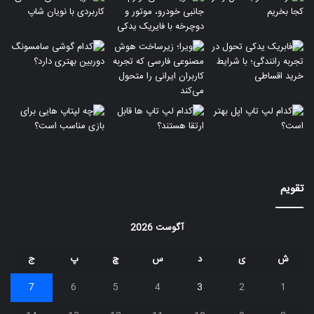
تقویم
آگوست 2026
ش
ی
د
س
چ
پ
ج
7
6
5
4
3
2
1