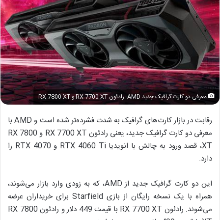
معرفی دو کارت گرافیک جدید AMD؛ رادئون RX 7700 XT و RX 7800 XT
رقابت در بازار کارت‌های گرافیک به شدت فشرده‌تر شده است و AMD با
معرفی دو کارت گرافیک جدید، یعنی رادئون RX 7700 XT و RX 7800
XT، قصد ورود به چالش با انویدیا RTX 4060 Ti و RTX 4070 را
دارد.
این دو کارت گرافیک جدید از AMD، که به زودی وارد بازار می‌شوند،
همراه با یک نسخه رایگان از بازی Starfield برای خریداران عرضه
می‌شوند. رادئون RX 7700 XT با قیمت 449 دلار و رادئون RX 7800