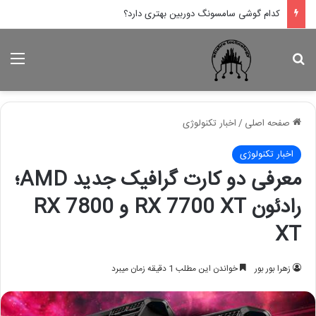
کدام گوشی سامسونگ دوربین بهتری دارد؟
جستجو برای
منو
صفحه اصلی
/
اخبار تکنولوژی
اخبار تکنولوژی
معرفی دو کارت گرافیک جدید AMD؛
رادئون RX 7700 XT و RX 7800
XT
زهرا بور بور
خواندن این مطلب 1 دقیقه زمان میبرد