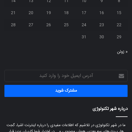
14
13
12
11
10
9
8
21
20
19
18
17
16
15
28
27
26
25
24
23
22
31
30
29
« ژوئن
آدرس
ایمیل
خود
را
وارد
کنید
درباره شهر تکنولوژی
ما در شهر تکنولوژی در تلاشیم که اطلاعات مفیدی را درباره اینترنت اشیا، گجت
ها، پرینترهای سه بعدی، هوش مصنوعی و... در اختیار شما کاربران عزیز قرار