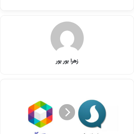
زهرا بور بور