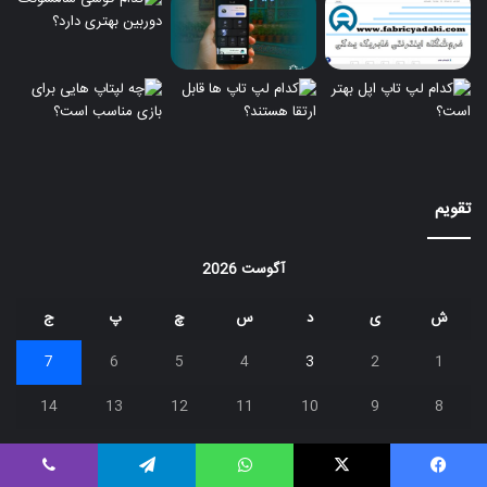
تقویم
آگوست 2026
ش
ی
د
س
چ
پ
ج
7
6
5
4
3
2
1
14
13
12
11
10
9
8
21
20
19
18
17
16
15
یسبوک
X
واتس اپ
تلگرام
وایبر