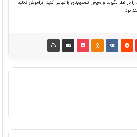
ا در نظر بگیرید و سپس تصمیم‌تان را نهایی کنید. فراموش نکنید
د بود.
پینترست
ردیت
VKontakte
پاکت
‫Odnoklassniki
اشتراک گذاری از طریق ایمیل
چاپ