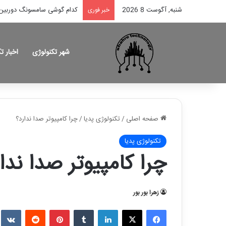
شنبه, آگوست 8 2026
کدام گوشی سامسونگ دوربین 
خبر فوری
شهر تکنولوژی
اخبار ت
صفحه اصلی
/
تکنولوژی پدیا
/
چرا کامپیوتر صدا ندارد؟
تکنولوژی پدیا
چرا کامپیوتر صدا ندا
زهرا بور بور
فیسبوک
X
لینکدین
تامبلر
پینترست
ردیت
e