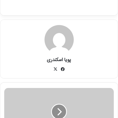
پویا اسکندری
X
فیسبوک