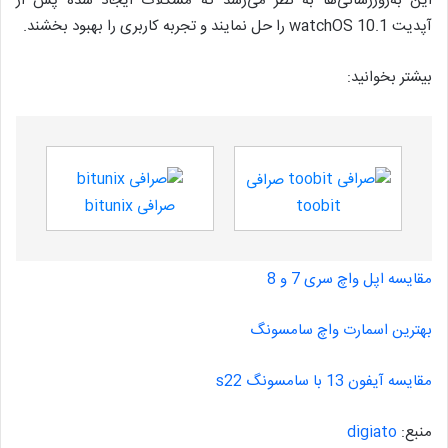
این به‌روزرسانی‌ها به نظر می‌رسد که مشکلات ایجاد شده پس از
آپدیت watchOS 10.1 را حل نمایند و تجربه کاربری را بهبود بخشند.
بیشتر بخوانید:
صرافی
toobit
صرافی bitunix
مقایسه اپل واچ سری 7 و 8
بهترین اسمارت واچ سامسونگ
مقایسه آیفون 13 با سامسونگ s22
منبع:
digiato